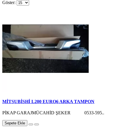
Göster:
MİTSUBİSHİ L200 EURO6 ARKA TAMPON
PİKAP GARAJMÜCAHİD ŞEKER 0533-595..
Sepete Ekle