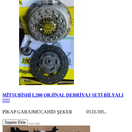
MİTSUBİSHİ L200 ORJİNAL DEBRİYAJ SETİ BİLYALI
!!!!!
PİKAP GARAJMÜCAHİD ŞEKER 0533-595..
Sepete Ekle