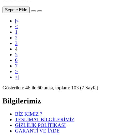
Sepete Ekle
|<
<
1
2
3
4
5
6
7
>
>|
Gösterilen: 46 ile 60 arası, toplam: 103 (7 Sayfa)
Bilgilerimiz
BİZ KİMİZ ?
TESLİMAT BİLGİLERİMİZ
GİZLİLİK POLİTİKASI
GARANTİ VE İADE