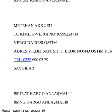
‼️SÜRAT KARGO ANLAŞMALI‼️
METEHAN AKKUZU
TC KİMLİK-VERGI NO:10999224714
VERGI DAIRESI:OSTİM
ADRES:YILDIZ SAN. SİT. 1. BLOK NO:443 OSTIM
TEL: 0532
600 03 79
SAYGILAR
‼️SÜRAT KARGO ANLAŞMALI‼️
‼️MNG KARGO ANLAŞMALI‼️
‼️ARAS
KARGO ANLAŞMALI‼️