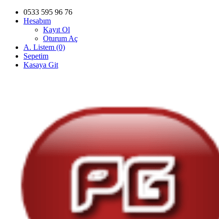
0533 595 96 76
Hesabım
Kayıt Ol
Oturum Aç
A. Listem (0)
Sepetim
Kasaya Git