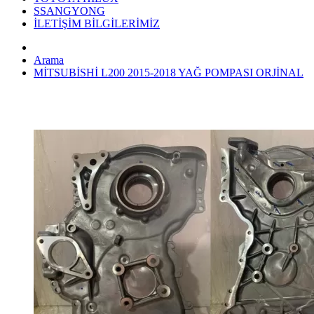
SSANGYONG
İLETİŞİM BİLGİLERİMİZ
Arama
MİTSUBİSHİ L200 2015-2018 YAĞ POMPASI ORJİNAL