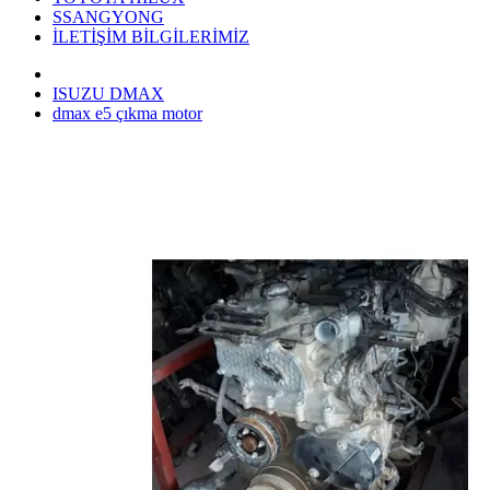
SSANGYONG
İLETİŞİM BİLGİLERİMİZ
ISUZU DMAX
dmax e5 çıkma motor