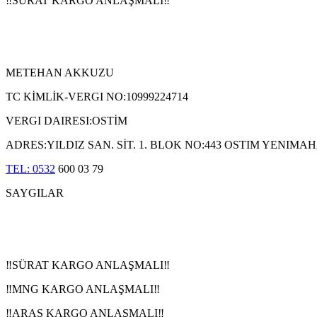
‼️SÜRAT KARGO ANLAŞMALI‼️
METEHAN AKKUZU
TC KİMLİK-VERGI NO:10999224714
VERGI DAIRESI:OSTİM
ADRES:YILDIZ SAN. SİT. 1. BLOK NO:443 OSTIM YENIM
TEL: 0532
600 03 79
SAYGILAR
‼️SÜRAT KARGO ANLAŞMALI‼️
‼️MNG KARGO ANLAŞMALI‼️
‼️ARAS
KARGO ANLAŞMALI‼️