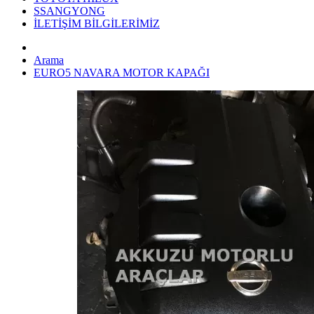
SSANGYONG
İLETİŞİM BİLGİLERİMİZ
Arama
EURO5 NAVARA MOTOR KAPAĞI