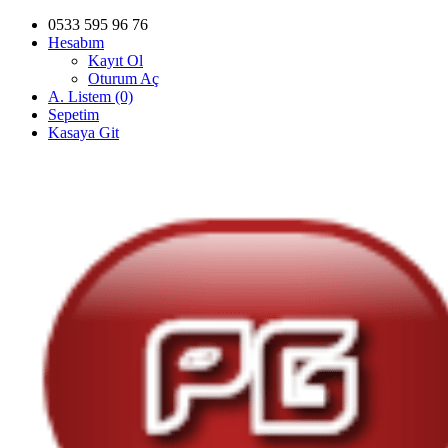
0533 595 96 76
Hesabım
Kayıt Ol
Oturum Aç
A. Listem (0)
Sepetim
Kasaya Git