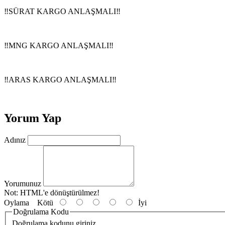
‼️SÜRAT KARGO ANLAŞMALI‼️
‼️MNG KARGO ANLAŞMALI‼️
‼️ARAS
KARGO ANLAŞMALI‼️
Yorum Yap
Adınız
Yorumunuz
Not:
HTML'e dönüştürülmez!
Oylama
Kötü
İyi
Doğrulama Kodu
Doğrulama kodunu giriniz