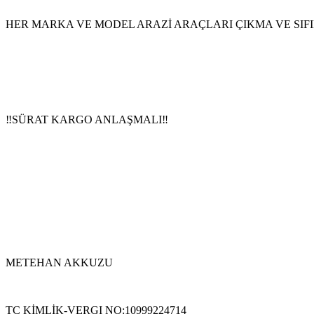
HER MARKA VE MODEL ARAZİ ARAÇLARI ÇIKMA VE SIFIR
‼️SÜRAT KARGO ANLAŞMALI‼️
METEHAN AKKUZU
TC KİMLİK-VERGI NO:10999224714